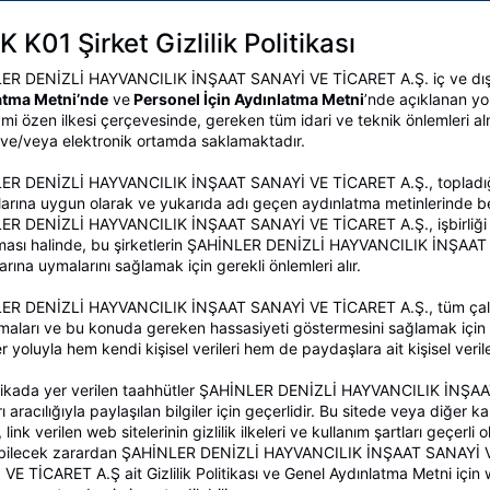
 K01 Şirket Gizlilik Politikası
ER DENİZLİ HAYVANCILIK İNŞAAT SANAYİ VE TİCARET A.Ş. iç ve dı
atma Metni’nde
ve
Personel İçin Aydınlatma Metni
’nde açıklanan yoll
ami özen ilkesi çerçevesinde, gereken tüm idari ve teknik önlemleri a
l ve/veya elektronik ortamda saklamaktadır.
R DENİZLİ HAYVANCILIK İNŞAAT SANAYİ VE TİCARET A.Ş., topladığı tüm
alarına uygun olarak ve yukarıda adı geçen aydınlatma metinlerinde belir
R DENİZLİ HAYVANCILIK İNŞAAT SANAYİ VE TİCARET A.Ş., işbirliği iç
ası halinde, bu şirketlerin ŞAHİNLER DENİZLİ HAYVANCILIK İNŞAAT SA
arına uymalarını sağlamak için gerekli önlemleri alır.
R DENİZLİ HAYVANCILIK İNŞAAT SANAYİ VE TİCARET A.Ş., tüm çalışanl
aları ve bu konuda gereken hassasiyeti göstermesini sağlamak için ge
er yoluyla hem kendi kişisel verileri hem de paydaşlara ait kişisel veri
tikada yer verilen taahhütler ŞAHİNLER DENİZLİ HAYVANCILIK İNŞAAT
ı aracılığıyla paylaşılan bilgiler için geçerlidir. Bu sitede veya diğer 
 link verilen web sitelerinin gizlilik ilkeleri ve kullanım şartları geçerli
bilecek zarardan ŞAHİNLER DENİZLİ HAYVANCILIK İNŞAAT SANAYİ V
VE TİCARET A.Ş ait Gizlilik Politikası ve Genel Aydınlatma Metni içi