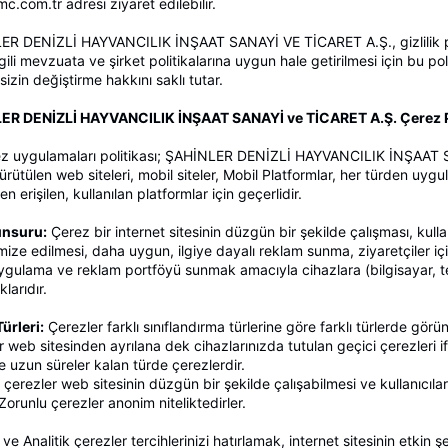
.com.tr adresi ziyaret edilebilir.
R DENİZLİ HAYVANCILIK İNŞAAT SANAYİ VE TİCARET A.Ş., gizlilik poli
lgili mevzuata ve şirket politikalarına uygun hale getirilmesi için bu
izin değiştirme hakkını saklı tutar.
ER DENİZLİ HAYVANCILIK İNŞAAT SANAYİ ve TİCARET A.Ş. Çerez Po
z uygulamaları politikası; ŞAHİNLER DENİZLİ HAYVANCILIK İNŞAAT S
ürütülen web siteleri, mobil siteler, Mobil Platformlar, her türden uyg
n erişilen, kullanılan platformlar için geçerlidir.
nsuru:
Çerez bir internet sitesinin düzgün bir şekilde çalışması, kullanı
mize edilmesi, daha uygun, ilgiye dayalı reklam sunma, ziyaretçiler için 
uygulama ve reklam portföyü sunmak amacıyla cihazlara (bilgisayar, tel
larıdır.
ürleri:
Çerezler farklı sınıflandırma türlerine göre farklı türlerde görün
r web sitesinden ayrılana dek cihazlarınızda tutulan geçici çerezleri if
e uzun süreler kalan türde çerezlerdir.
 çerezler web sitesinin düzgün bir şekilde çalışabilmesi ve kullanıcıla
 Zorunlu çerezler anonim niteliktedirler.
 ve Analitik çerezler tercihlerinizi hatırlamak, internet sitesinin etkin ş