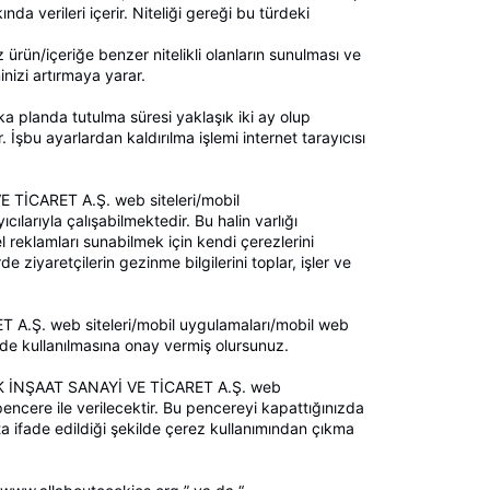
nda verileri içerir. Niteliği gereği bu türdeki
z ürün/içeriğe benzer nitelikli olanların sunulması ve
inizi artırmaya yarar.
arka planda tutulma süresi yaklaşık iki ay olup
r. İşbu ayarlardan kaldırılma işlemi internet tarayıcısı
TİCARET A.Ş. web siteleri/mobil
ılarıyla çalışabilmektedir. Bu halin varlığı
el reklamları sunabilmek için kendi çerezlerini
e ziyaretçilerin gezinme bilgilerini toplar, işler ve
.Ş. web siteleri/mobil uygulamaları/mobil web
lde kullanılmasına onay vermiş olursunuz.
LIK İNŞAAT SANAYİ VE TİCARET A.Ş. web
 pencere ile verilecektir. Bu pencereyi kapattığınızda
ta ifade edildiği şekilde çerez kullanımından çıkma