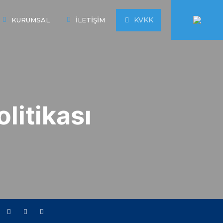
KVKK
KURUMSAL
İLETIŞIM
litikası