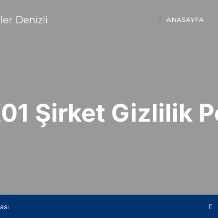
ANASAYFA
1 Şirket Gizlilik Po
ası