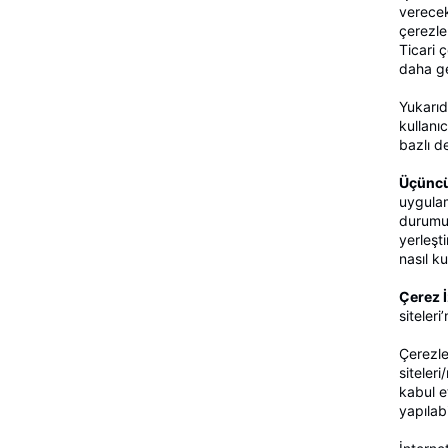
verecek 
çerezler
Ticari 
daha ge
Yukarıd
kullanıc
bazlı d
Üçüncü
uygulam
durumun
yerleşti
nasıl ku
Çerez İ
siteler
Çerezl
siteler
kabul e
yapılab