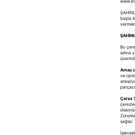
www.bmc
ŞAHİNLE
başta i
vermeks
ŞAHİNL
Bu çere
adına y
üzerinde
Amaç u
ve opti
sitesi/
parçacık
Çerez T
çerezle
diskind
Zorunlu
sağlar.
İşlevsel