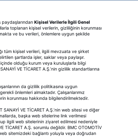
ş paydaşlarından
Kişisel Verilerle İlgili Genel
arla toplanan kişisel verilerin, gizliliğinin korunması
lmakta ve bu verileri, önlemlere uygun şekilde
 kişisel verileri, ilgili mevzuata ve şirket
tilen şartlarda işler, saklar veya paylaşır.
inde olduğu kurum veya kuruluşlarla bilgi
NAYİ VE TİCARET A.Ş.’nin gizlilik standartlarına
arının da gizlilik politikasına uygun
rekli önlemleri almaktadır. Çalışanlarımız
lerin korunması hakkında bilgilendirilmektedir.
 SANAYİ VE TİCARET A.Ş.’nin web sitesi ve diğer
kanallarda, başka web sitelerine link verilmesi
 olup ilgili web sitelerinin ziyaret edilmesi nedeniyle
E TİCARET A.Ş. sorumlu değildir. BMC OTOMOTİV
n web sitemizdeki bağlantı yoluyla veya doğrudan