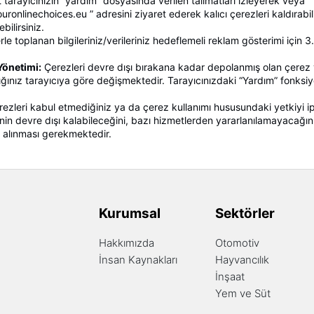
t tarayıcınızın “yardım” dosyasında verilen talimatları izleyerek veya 
ronlinechoices.eu ” adresini ziyaret ederek kalıcı çerezleri kaldırabil
bilirsiniz.
le toplanan bilgileriniz/verileriniz hedeflemeli reklam gösterimi için 3. p
Yönetimi:
Çerezleri devre dışı bırakana kadar depolanmış olan çerez ver
ığınız tarayıcıya göre değişmektedir. Tarayıcınızdaki “Yardım” fonksiyonu
rezleri kabul etmediğiniz ya da çerez kullanımı hususundaki yetkiyi ip
rinin devre dışı kalabileceğini, bazı hizmetlerden yararlanılamayaca
 alınması gerekmektedir.
Kurumsal
Sektörler
Hakkımızda
Otomotiv
İnsan Kaynakları
Hayvancılık
İnşaat
Yem ve Süt