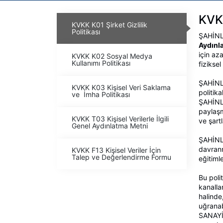
KVKK
KVKK K01 Şirket Gizlilik
Politikası
ŞAHİNL
Aydınl
için az
KVKK K02 Sosyal Medya
Kullanımı Politikası
fizikse
ŞAHİNLE
KVKK K03 Kişisel Veri Saklama
politik
ve İmha Politikası
ŞAHİNLE
paylaşm
KVKK T03 Kişisel Verilerle İlgili
ve şartl
Genel Aydınlatma Metni
ŞAHİNLE
davranm
KVKK F13 Kişisel Veriler İçin
Talep ve Değerlendirme Formu
eğitiml
Bu poli
kanallar
halinde,
uğrana
SANAYİ 