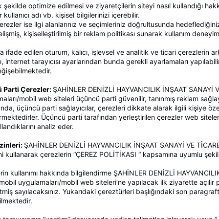
şekilde optimize edilmesi ve ziyaretçilerin siteyi nasıl kullandığı hakkı
 kullanıcı adı vb. kişisel bilgilerinizi içerebilir.
çerezler ise ilgi alanlarınız ve seçimleriniz doğrultusunda hedeflediğini
lişmiş, kişiselleştirilmiş bir reklam politikası sunarak kullanım deneyim
a ifade edilen oturum, kalıcı, işlevsel ve analitik ve ticari çerezlerin 
ı, internet tarayıcısı ayarlarından bunda gerekli ayarlamaları yapılabili
eğişebilmektedir.
 Parti Çerezler:
ŞAHİNLER DENİZLİ HAYVANCILIK İNŞAAT SANAYİ VE 
aları/mobil web siteleri üçüncü parti güvenilir, tanınmış reklam sağlayıc
da, üçüncü parti sağlayıcılar, çerezleri dikkate alarak ilgili kişiye öz
rmektedirler. Üçüncü parti tarafından yerleştirilen çerezler web sitelerd
llandıklarını analiz eder.
zinleri:
ŞAHİNLER DENİZLİ HAYVANCILIK İNŞAAT SANAYİ VE TİCARET A
i’ni kullanarak çerezlerin “ÇEREZ POLİTİKASI “ kapsamına uyumlu şeki
erin kullanımı hakkında bilgilendirme ŞAHİNLER DENİZLİ HAYVANCI
i/mobil uygulamaları/mobil web siteleri’ne yapılacak ilk ziyarette açılır
tmiş sayılacaksınız. Yukarıdaki çereztürleri başlığındaki son paragraf
ilmektedir.