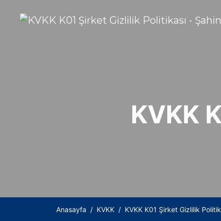
KVKK K0
Anasayfa
KVKK
KVKK K01 Şirket Gizlilik Politik