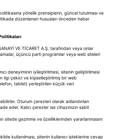
tikasına yönelik prensiplerin, güncel tutulması ve
 politikada düzenlenen hususları önceden haber
litikaları
ANAYİ VE TİCARET A.Ş. tarafından veya onlar
ulamalar, üçüncü parti programlar veya web siteleri
cı deneyiminin iyileştirilmesi, sitenin geliştirilmesi
ilgi çekici ve kişiselleştirilmiş bir web
efon, tablet) yerleştirilen küçük veri
ebilirler. Oturum çerezleri olarak adlandırılan
ade eder. Kalıcı çerezler ise cihazınızın sabit
rın sitede gezinme ve özelliklerinden yararlanmasını
ekilde kullanılması, sitenin kullanıcı isteklerine cevap