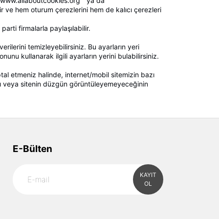
“ www.allaboutcookies.org ” ya da “
ir ve hem oturum çerezlerini hem de kalıcı çerezleri
arti firmalarla paylaşılabilir.
ilerini temizleyebilirsiniz. Bu ayarların yeri
nu kullanarak ilgili ayarların yerini bulabilirsiniz.
tal etmeniz halinde, internet/mobil sitemizin bazı
ğını veya sitenin düzgün görüntüleyemeyeceğinin
E-Bülten
KAYIT
OL