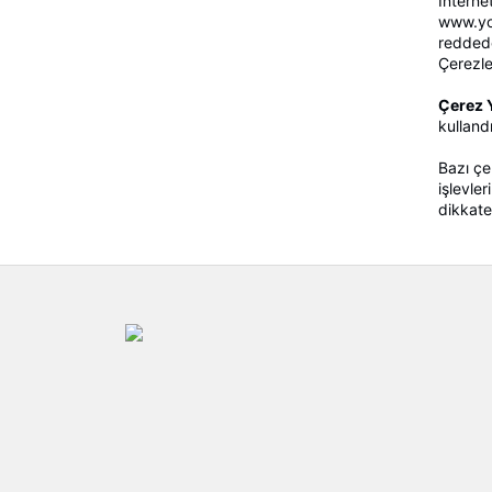
İnterne
www.you
reddede
Çerezler
Çerez 
kulland
Bazı çe
işlevle
dikkate